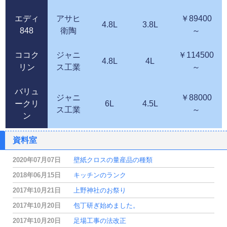
エディ
アサヒ
￥89400
4.8L
3.8L
848
衛陶
～
ココク
ジャニ
￥114500
4.8L
4L
リン
ス工業
～
バリュ
ジャニ
￥88000
ークリ
6L
4.5L
ス工業
～
ン
資料室
2020年07月07日
壁紙クロスの量産品の種類
2018年06月15日
キッチンのランク
2017年10月21日
上野神社のお祭り
2017年10月20日
包丁研ぎ始めました。
2017年10月20日
足場工事の法改正