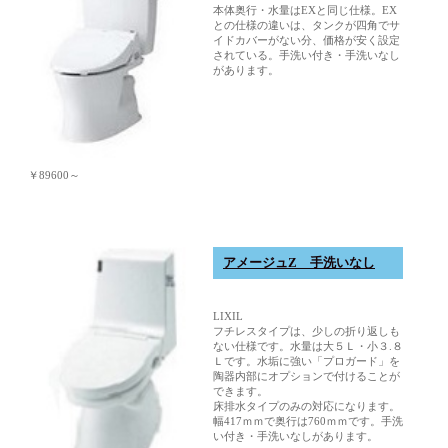
本体奥行・水量はEXと同じ仕様。EX
との仕様の違いは、タンクが四角でサ
イドカバーがない分、価格が安く設定
されている。手洗い付き・手洗いなし
があります。
￥89600～
アメージュZ 手洗いなし
LIXIL
フチレスタイプは、少しの折り返しも
ない仕様です。水量は大５Ｌ・小３.８
Ｌです。水垢に強い「プロガード」を
陶器内部にオプションで付けることが
できます。
床排水タイプのみの対応になります。
幅417ｍｍで奥行は760ｍｍです。手洗
い付き・手洗いなしがあります。