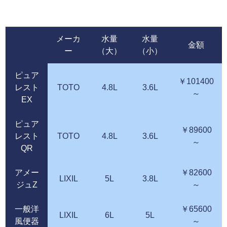
メーカ
水量
水量
金額
ー
（大）
（小）
ピュア
￥101400
レスト
TOTO
4.8L
3.6L
～
EX
ピュア
￥89600
レスト
TOTO
4.8L
3.6L
～
QR
アメー
￥82600
LIXIL
5L
3.8L
ジュZ
～
一般洋
￥65600
LIXIL
6L
5L
風便器
～