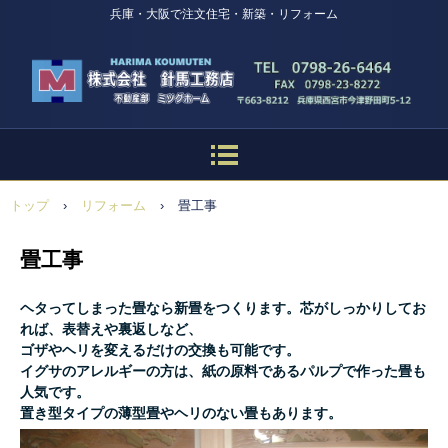
兵庫・大阪で注文住宅・新築・リフォーム
トップ
›
リフォーム
›
畳工事
畳工事
ヘタってしまった畳なら新畳をつくります。芯がしっかりしてお
れば、表替えや裏返しなど、
ゴザやヘリを変えるだけの交換も可能です。
イグサのアレルギーの方は、紙の原料であるパルプで作った畳も
人気です。
置き型タイプの薄型畳やヘリのない畳もあります。