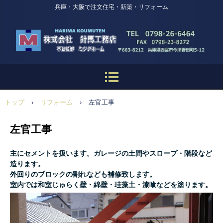
兵庫・大阪で注文住宅・新築・リフォーム
トップ
›
リフォーム
›
左官工事
左官工事
主にセメントを扱います。ガレージの土間やスロープ・階段など
造ります。
外回りのブロックの割れなども補修致します。
室内では和室じゅらく壁・綿壁・珪藻土・漆喰などを塗ります。